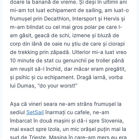
doare la banană de vreme. Și deși în ultimii ani
mi-am tot luat echipament de sailing, am luat-o
frumușel prin Decathlon, Intersport și Hervis și
m-am blindat cu cel mai gros polar pe care l-
am găsit, geacă de schi, izmene și bluză de
corp din lână de oaie nu știu de care și ciorapi
de trekking prin zăpadă. Ulterior mi-a luat vreo
10 minute de stat cu genunchii pe troller până
am reușit să-l închid, dar măcar eram pregătit,
și psihic și cu echipament. Dragă iarnă, vorba
lui Dumas, “do your worst!”
Așa că vineri seara ne-am strâns frumușel la
sediul
SetSail
înarmați cu cafele, ne-am
îmbarcat în două mașini și dă-i spre Slovenia,
mai exact spre Izola, un mic orășel puțin mai la
sud de Trieste. Mașina în care-am mers eu era