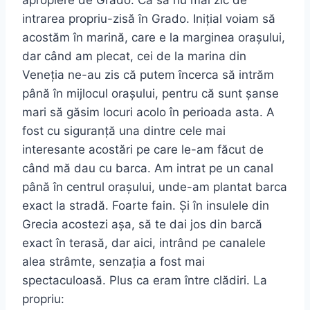
apropiere de Grado. Ca să nu mai zic de
intrarea propriu-zisă în Grado. Inițial voiam să
acostăm în marină, care e la marginea orașului,
dar când am plecat, cei de la marina din
Veneția ne-au zis că putem încerca să intrăm
până în mijlocul orașului, pentru că sunt șanse
mari să găsim locuri acolo în perioada asta. A
fost cu siguranță una dintre cele mai
interesante acostări pe care le-am făcut de
când mă dau cu barca. Am intrat pe un canal
până în centrul orașului, unde-am plantat barca
exact la stradă. Foarte fain. Și în insulele din
Grecia acostezi așa, să te dai jos din barcă
exact în terasă, dar aici, intrând pe canalele
alea strâmte, senzația a fost mai
spectaculoasă. Plus ca eram între clădiri. La
propriu: