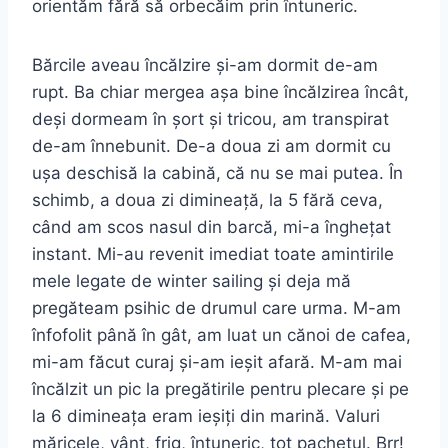
orientăm fără să orbecăim prin întuneric.
Bărcile aveau încălzire și-am dormit de-am
rupt. Ba chiar mergea așa bine încălzirea încât,
deși dormeam în șort și tricou, am transpirat
de-am înnebunit. De-a doua zi am dormit cu
ușa deschisă la cabină, că nu se mai putea. În
schimb, a doua zi dimineață, la 5 fără ceva,
când am scos nasul din barcă, mi-a înghețat
instant. Mi-au revenit imediat toate amintirile
mele legate de winter sailing și deja mă
pregăteam psihic de drumul care urma. M-am
înfofolit până în gât, am luat un cănoi de cafea,
mi-am făcut curaj și-am ieșit afară. M-am mai
încălzit un pic la pregătirile pentru plecare și pe
la 6 dimineața eram ieșiți din marină. Valuri
măricele, vânt, frig, întuneric, tot pachetul. Brr!