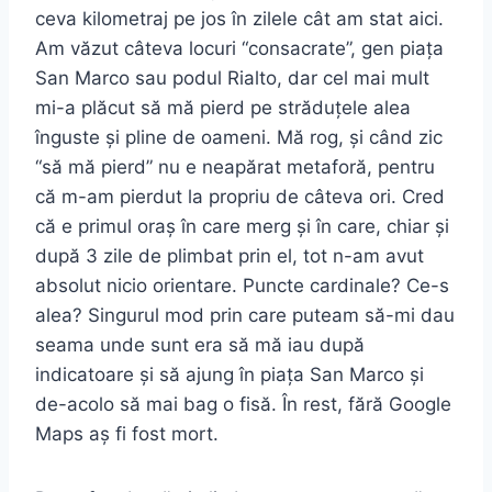
ceva kilometraj pe jos în zilele cât am stat aici.
Am văzut câteva locuri “consacrate”, gen piața
San Marco sau podul Rialto, dar cel mai mult
mi-a plăcut să mă pierd pe străduțele alea
înguste și pline de oameni. Mă rog, și când zic
“să mă pierd” nu e neapărat metaforă, pentru
că m-am pierdut la propriu de câteva ori. Cred
că e primul oraș în care merg și în care, chiar și
după 3 zile de plimbat prin el, tot n-am avut
absolut nicio orientare. Puncte cardinale? Ce-s
alea? Singurul mod prin care puteam să-mi dau
seama unde sunt era să mă iau după
indicatoare și să ajung în piața San Marco și
de-acolo să mai bag o fisă. În rest, fără Google
Maps aș fi fost mort.