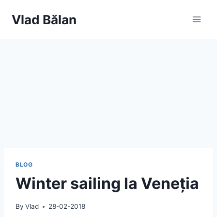
Skip
Vlad Bălan
to
content
BLOG
Winter sailing la Veneția
By
Vlad
28-02-2018