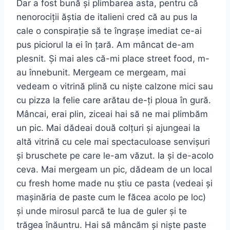
Dar a fost bună și plimbarea asta, pentru că
nenorociții ăștia de italieni cred că au pus la
cale o conspirație să te îngrașe imediat ce-ai
pus piciorul la ei în țară. Am mâncat de-am
plesnit. Și mai ales că-mi place street food, m-
au înnebunit. Mergeam ce mergeam, mai
vedeam o vitrină plină cu niște calzone mici sau
cu pizza la felie care arătau de-ți ploua în gură.
Mâncai, erai plin, ziceai hai să ne mai plimbăm
un pic. Mai dădeai două colțuri și ajungeai la
altă vitrină cu cele mai spectaculoase senvișuri
și bruschete pe care le-am văzut. Ia și de-acolo
ceva. Mai mergeam un pic, dădeam de un local
cu fresh home made nu știu ce pasta (vedeai și
mașinăria de paste cum le făcea acolo pe loc)
și unde mirosul parcă te lua de guler și te
trăgea înăuntru. Hai să mâncăm și niște paste