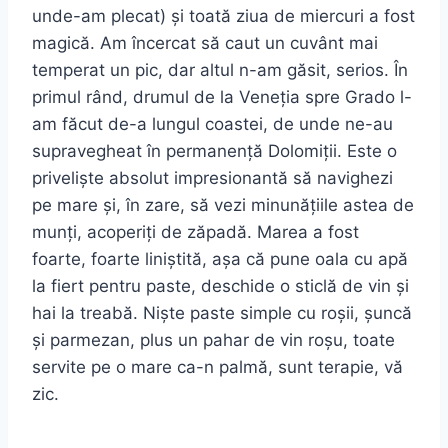
unde-am plecat) și toată ziua de miercuri a fost
magică. Am încercat să caut un cuvânt mai
temperat un pic, dar altul n-am găsit, serios. În
primul rând, drumul de la Veneția spre Grado l-
am făcut de-a lungul coastei, de unde ne-au
supravegheat în permanență Dolomiții. Este o
priveliște absolut impresionantă să navighezi
pe mare și, în zare, să vezi minunățiile astea de
munți, acoperiți de zăpadă. Marea a fost
foarte, foarte liniștită, așa că pune oala cu apă
la fiert pentru paste, deschide o sticlă de vin și
hai la treabă. Niște paste simple cu roșii, șuncă
și parmezan, plus un pahar de vin roșu, toate
servite pe o mare ca-n palmă, sunt terapie, vă
zic.