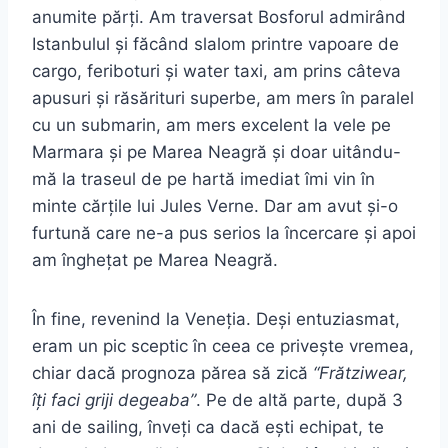
anumite părți. Am traversat Bosforul admirând
Istanbulul și făcând slalom printre vapoare de
cargo, feriboturi și water taxi, am prins câteva
apusuri și răsărituri superbe, am mers în paralel
cu un submarin, am mers excelent la vele pe
Marmara și pe Marea Neagră și doar uitându-
mă la traseul de pe hartă imediat îmi vin în
minte cărțile lui Jules Verne. Dar am avut și-o
furtună care ne-a pus serios la încercare și apoi
am înghețat pe Marea Neagră.
În fine, revenind la Veneția. Deși entuziasmat,
eram un pic sceptic în ceea ce privește vremea,
chiar dacă prognoza părea să zică
“Frătziwear,
îți faci griji degeaba”
. Pe de altă parte, după 3
ani de sailing, înveți ca dacă ești echipat, te