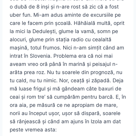
o dubă de 8 inși și n-are rost să zic că a fost
uber fun. Mi-am adus aminte de excursiile pe
care le facem prin școală. Hăhăială multă, oprit
la mici la Dedulești, glume la vamă, somn pe
alocuri, glume prin stația radio cu cealaltă
mașină, totul frumos. Nici n-am simțit când am
intrat în Slovenia. Problema era că noi mai
aveam vreo oră până în marină și peisajul n-
arăta prea roz. Nu tu soarele din prognoză, nu
tu cald, nu tu nimic. Nor, ceață și zăpadă. Deja
mă luase frigul și mă gândeam câte baxuri de
ceai și rom tre’ să cumpărăm pentru barcă. E, în
ora aia, pe măsură ce ne apropiam de mare,
norii au început ușor, ușor să dispară, soarele
să rânjească și când am ajuns în Izola am dat
peste vremea asta: