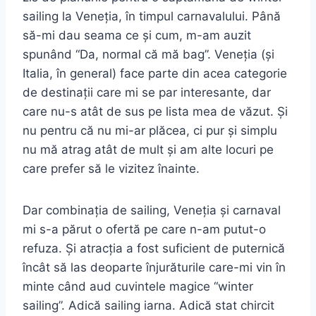
sailing la Veneția, în timpul carnavalului. Până
să-mi dau seama ce și cum, m-am auzit
spunând “Da, normal că mă bag”. Veneția (și
Italia, în general) face parte din acea categorie
de destinații care mi se par interesante, dar
care nu-s atât de sus pe lista mea de văzut. Și
nu pentru că nu mi-ar plăcea, ci pur și simplu
nu mă atrag atât de mult și am alte locuri pe
care prefer să le vizitez înainte.
Dar combinația de sailing, Veneția și carnaval
mi s-a părut o ofertă pe care n-am putut-o
refuza. Și atracția a fost suficient de puternică
încât să las deoparte înjurăturile care-mi vin în
minte când aud cuvintele magice “winter
sailing”.
Adică sailing iarna. Adică stat chircit