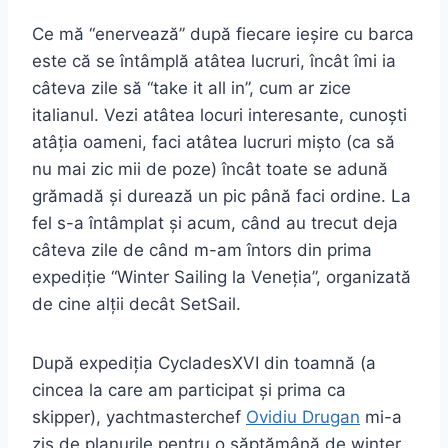
Ce mă “enervează” după fiecare ieșire cu barca
este că se întâmplă atâtea lucruri, încât îmi ia
câteva zile să “take it all in”, cum ar zice
italianul. Vezi atâtea locuri interesante, cunoști
atâția oameni, faci atâtea lucruri mișto (ca să
nu mai zic mii de poze) încât toate se adună
grămadă și durează un pic până faci ordine. La
fel s-a întâmplat și acum, când au trecut deja
câteva zile de când m-am întors din prima
expediție “Winter Sailing la Veneția”, organizată
de cine alții decât SetSail.
După expediția CycladesXVI din toamnă (a
cincea la care am participat și prima ca
skipper), yachtmasterchef
Ovidiu Drugan
mi-a
zis de planurile pentru o săptămână de winter