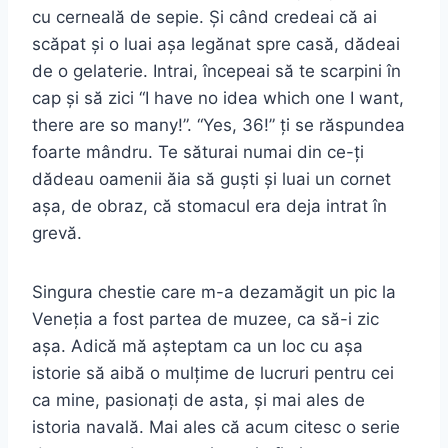
cu cerneală de sepie. Și când credeai că ai
scăpat și o luai așa legănat spre casă, dădeai
de o gelaterie. Intrai, începeai să te scarpini în
cap și să zici “I have no idea which one I want,
there are so many!”. “Yes, 36!” ți se răspundea
foarte mândru. Te săturai numai din ce-ți
dădeau oamenii ăia să guști și luai un cornet
așa, de obraz, că stomacul era deja intrat în
grevă.
Singura chestie care m-a dezamăgit un pic la
Veneția a fost partea de muzee, ca să-i zic
așa. Adică mă așteptam ca un loc cu așa
istorie să aibă o mulțime de lucruri pentru cei
ca mine, pasionați de asta, și mai ales de
istoria navală. Mai ales că acum citesc o serie