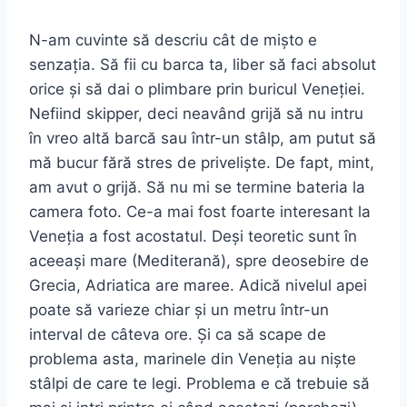
N-am cuvinte să descriu cât de mișto e
senzația. Să fii cu barca ta, liber să faci absolut
orice și să dai o plimbare prin buricul Veneției.
Nefiind skipper, deci neavând grijă să nu intru
în vreo altă barcă sau într-un stâlp, am putut să
mă bucur fără stres de priveliște. De fapt, mint,
am avut o grijă. Să nu mi se termine bateria la
camera foto. Ce-a mai fost foarte interesant la
Veneția a fost acostatul. Deși teoretic sunt în
aceeași mare (Mediterană), spre deosebire de
Grecia, Adriatica are maree. Adică nivelul apei
poate să varieze chiar și un metru într-un
interval de câteva ore. Și ca să scape de
problema asta, marinele din Veneția au niște
stâlpi de care te legi. Problema e că trebuie să