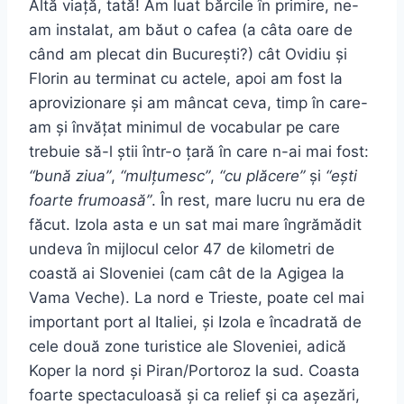
Altă viață, tată! Am luat bărcile în primire, ne-
am instalat, am băut o cafea (a câta oare de
când am plecat din București?) cât Ovidiu și
Florin au terminat cu actele, apoi am fost la
aprovizionare și am mâncat ceva, timp în care-
am și învățat minimul de vocabular pe care
trebuie să-l știi într-o țară în care n-ai mai fost:
“bună ziua”
,
“mulțumesc”
,
“cu plăcere”
și
“ești
foarte frumoasă”
. În rest, mare lucru nu era de
făcut. Izola asta e un sat mai mare îngrămădit
undeva în mijlocul celor 47 de kilometri de
coastă ai Sloveniei (cam cât de la Agigea la
Vama Veche). La nord e Trieste, poate cel mai
important port al Italiei, și Izola e încadrată de
cele două zone turistice ale Sloveniei, adică
Koper la nord și Piran/Portoroz la sud. Coasta
foarte spectaculoasă și ca relief și ca așezări,