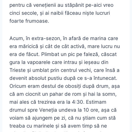
pentru că venețienii au stăpânit pe-aici vreo
cinci secole, și ai naibii făceau niște lucruri
foarte frumoase.
Acum, în extra-sezon, în afară de marina care
era măricică și cât de cât activă, mare lucru nu
era de făcut. Plimbat un pic pe faleză, căscat
gura la vapoarele care intrau și ieșeau din
Trieste și umblat prin centrul vechi, care însă a
devenit absolut pustiu după ce s-a întunecat.
Oricum eram destul de obosiți după drum, așa
că am ciocnit un pahar de rom și hai la somn,
mai ales că trezirea era la 4:30. Estimam
drumul spre Veneția undeva la 10 ore, așa că
voiam să ajungem pe zi, că nu știam cum stă
treaba cu marinele și să avem timp să ne