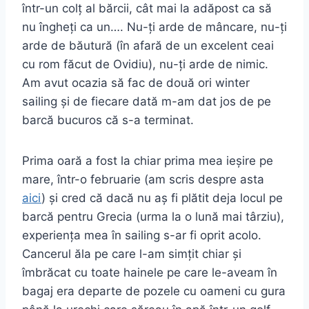
într-un colț al bărcii, cât mai la adăpost ca să
nu îngheți ca un…. Nu-ți arde de mâncare, nu-ți
arde de băutură (în afară de un excelent ceai
cu rom făcut de Ovidiu), nu-ți arde de nimic.
Am avut ocazia să fac de două ori winter
sailing și de fiecare dată m-am dat jos de pe
barcă bucuros că s-a terminat.
Prima oară a fost la chiar prima mea ieșire pe
mare, într-o februarie (am scris despre asta
aici
) și cred că dacă nu aș fi plătit deja locul pe
barcă pentru Grecia (urma la o lună mai târziu),
experiența mea în sailing s-ar fi oprit acolo.
Cancerul ăla pe care l-am simțit chiar și
îmbrăcat cu toate hainele pe care le-aveam în
bagaj era departe de pozele cu oameni cu gura