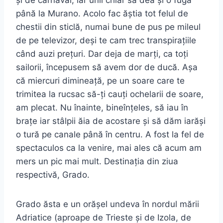
și de carnaval, iar unii chiar să dea și o fugă
până la Murano. Acolo fac ăștia tot felul de
chestii din sticlă, numai bune de pus pe mileul
de pe televizor, deși te cam trec transpirațiile
când auzi prețuri. Dar deja de marți, ca toți
sailorii, începusem să avem dor de ducă. Așa
că miercuri dimineață, pe un soare care te
trimitea la rucsac să-ți cauți ochelarii de soare,
am plecat. Nu înainte, bineînțeles, să iau în
brațe iar stâlpii ăia de acostare și să dăm iarăși
o tură pe canale până în centru. A fost la fel de
spectaculos ca la venire, mai ales că acum am
mers un pic mai mult. Destinația din ziua
respectivă, Grado.
Grado ăsta e un orășel undeva în nordul mării
Adriatice (aproape de Trieste și de Izola, de