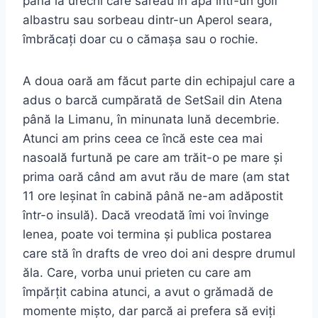
până la urechi care săreau în apă într-un golf
albastru sau sorbeau dintr-un Aperol seara,
îmbrăcați doar cu o cămașa sau o rochie.
A doua oară am făcut parte din echipajul care a
adus o barcă cumpărată de SetSail din Atena
până la Limanu, în minunata lună decembrie.
Atunci am prins ceea ce încă este cea mai
nasoală furtună pe care am trăit-o pe mare și
prima oară când am avut rău de mare (am stat
11 ore leșinat în cabină până ne-am adăpostit
într-o insulă). Dacă vreodată îmi voi învinge
lenea, poate voi termina și publica postarea
care stă în drafts de vreo doi ani despre drumul
ăla. Care, vorba unui prieten cu care am
împărțit cabina atunci, a avut o grămadă de
momente mișto, dar parcă ai prefera să eviți