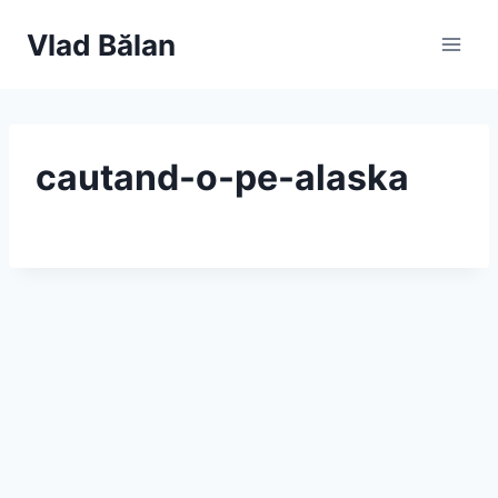
Skip
Vlad Bălan
to
content
cautand-o-pe-alaska