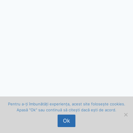
Pentru a-ți îmbunătăți experiența, acest site folosește cookies.
Apasă "Ok" sau continuă să citești dacă ești de acord.
© 2026 Vlad Bălan . Toate drepturile rezervate.
Ok