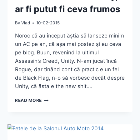
ar fi putut fi ceva frumos
By
Vlad
10-02-2015
Noroc că au început ăștia să lanseze minim
un AC pe an, că așa mai postez și eu ceva
pe blog. Buun, revenind la ultimul
Assassin’s Creed, Unity. N-am jucat încă
Rogue, dar ținând cont că practic e un fel
de Black Flag, n-o să vorbesc decât despre
Unity, că ăsta e the new shit….
ASSASSIN’S
READ MORE
CREED:
UNITY,
AR
FI
PUTUT
FI