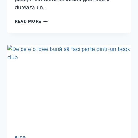
durează un…
WINTER
READ MORE
SAILING
LA
VENEȚIA
BLOG