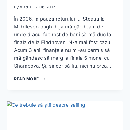
By
Vlad
12-06-2017
În 2006, la pauza returului lu’ Steaua la
Middlesborough deja mă gândeam de
unde dracu’ fac rost de bani să mă duc la
finala de la Eindhoven. N-a mai fost cazul.
Acum 3 ani, finanțele nu mi-au permis să
mă gândesc să merg la finala Simonei cu
Sharapova. Și, sincer să fiu, nici nu prea…
CUM
READ MORE
AM
TRĂIT
DIN
TRIBUNĂ
FINALA
SIMONEI
DE
LA