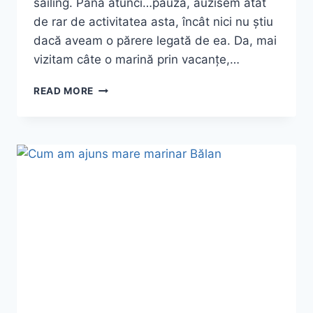
sailing. Până atunci…pauză, auzisem atât
de rar de activitatea asta, încât nici nu știu
dacă aveam o părere legată de ea. Da, mai
vizitam câte o marină prin vacanțe,…
CE
READ MORE
TREBUIE
SĂ
ȘTII
DESPRE
SAILING