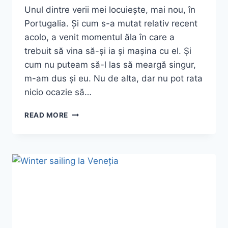
Unul dintre verii mei locuiește, mai nou, în
Portugalia. Și cum s-a mutat relativ recent
acolo, a venit momentul ăla în care a
trebuit să vina să-și ia și mașina cu el. Și
cum nu puteam să-l las să meargă singur,
m-am dus și eu. Nu de alta, dar nu pot rata
nicio ocazie să…
CU
READ MORE
MAȘINA
PÂNĂ
ÎN
PORTUGALIA