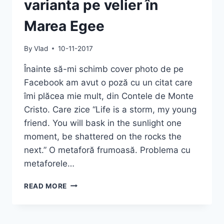
varianta pe velier în
Marea Egee
By
Vlad
10-11-2017
Înainte să-mi schimb cover photo de pe
Facebook am avut o poză cu un citat care
îmi plăcea mie mult, din Contele de Monte
Cristo. Care zice “Life is a storm, my young
friend. You will bask in the sunlight one
moment, be shattered on the rocks the
next.” O metaforă frumoasă. Problema cu
metaforele…
O
READ MORE
NOAPTE
FURTUNOASĂ,
VARIANTA