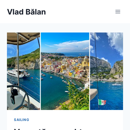
Skip
Vlad Bălan
to
content
SAILING