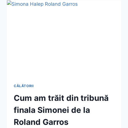
PE
VELIER
ÎN
MAREA
EGEE
CĂLĂTORII
Cum am trăit din tribună
finala Simonei de la
Roland Garros