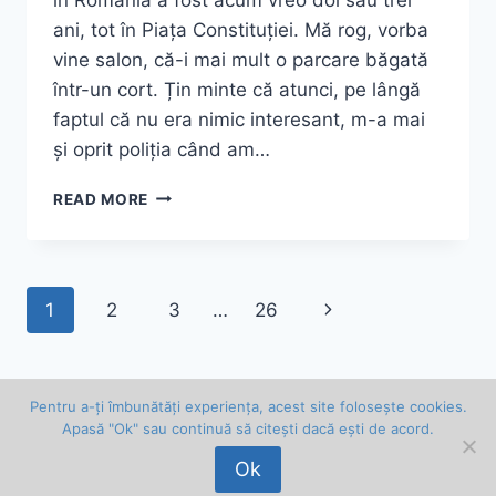
ani, tot în Piața Constituției. Mă rog, vorba
vine salon, că-i mai mult o parcare băgată
într-un cort. Țin minte că atunci, pe lângă
faptul că nu era nimic interesant, m-a mai
și oprit poliția când am…
FETELE
READ MORE
DE
LA
SALONUL
AUTO
Page
Next
1
2
3
…
26
MOTO
2014
navigation
Page
Pentru a-ți îmbunătăți experiența, acest site folosește cookies.
Apasă "Ok" sau continuă să citești dacă ești de acord.
© 2026 Vlad Bălan . Toate drepturile rezervate.
Ok