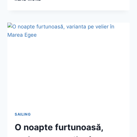
CE
E
O
IDEE
BUNĂ
SĂ
FACI
PARTE
DINTR-
UN
BOOK
CLUB
SAILING
O noapte furtunoasă,