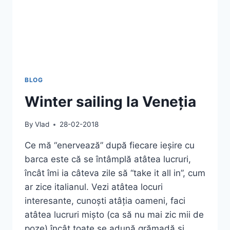
BLOG
Winter sailing la Veneția
By
Vlad
28-02-2018
Ce mă “enervează” după fiecare ieșire cu
barca este că se întâmplă atâtea lucruri,
încât îmi ia câteva zile să “take it all in”, cum
ar zice italianul. Vezi atâtea locuri
interesante, cunoști atâția oameni, faci
atâtea lucruri mișto (ca să nu mai zic mii de
poze) încât toate se adună grămadă și