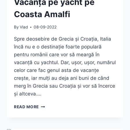
Vacanță pe yacht pe
Coasta Amalfi
By
Vlad
08-09-2022
Spre deosebire de Grecia și Croația, Italia
încă nu e o destinație foarte populară
pentru românii care vor să meargă în
vacanță cu yachtul. Dar, ușor, ușor, numărul
celor care fac genul asta de vacanțe
crește, iar mulți au deja ani buni de când
merg în Grecia sau Croația și vor să încerce
și altceva….
VACANȚĂ
READ MORE
PE
YACHT
PE
COASTA