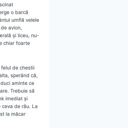
scinat
erge o barcă
ântul umflă velele
 de avion,
rală și liceu, nu-
e chiar foarte
 felul de chestii
 alta, sperând că,
 aduci aminte ce
oare. Trebuie să
nk imediat și
e ceva de rău. La
ost la măcar