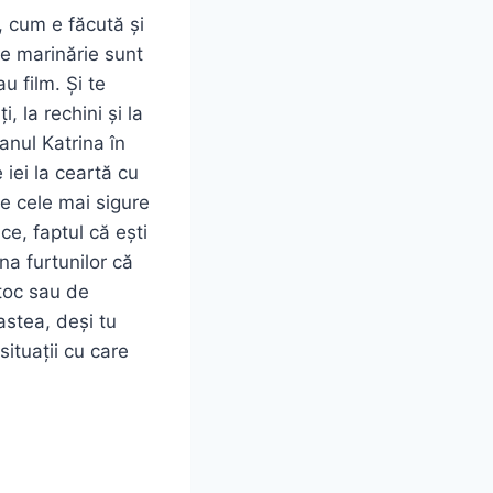
ă, cum e făcută și
de marinărie sunt
u film. Și te
, la rechini și la
anul Katrina în
 iei la ceartă cu
re cele mai sigure
ce, faptul că ești
na furtunilor că
itoc sau de
 astea, deși tu
situații cu care