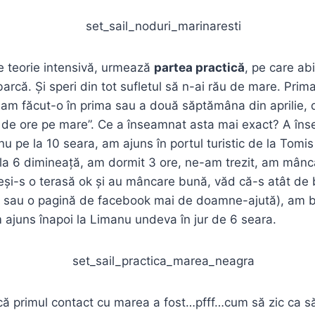
e teorie intensivă, urmează
partea practică
, pe care abi
 barcă. Și speri din tot sufletul să n-ai rău de mare. Pri
-am făcut-o în prima sau a două săptămâna din aprilie, 
4 de ore pe mare”. Ce a înseamnat asta mai exact? A în
nu pe la 10 seara, am ajuns în portul turistic de la Tomis
la 6 dimineață, am dormit 3 ore, ne-am trezit, am mânc
și-s o terasă ok și au mâncare bună, văd că-s atât de 
te sau o pagină de facebook mai de doamne-ajută), am b
m ajuns înapoi la Limanu undeva în jur de 6 seara.
că primul contact cu marea a fost…pfff…cum să zic ca să