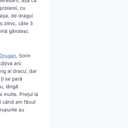
nteresant, așa că
școlarei, cu
 așa, de dragul
 zilnic, câte 3
să mă gândesc
 Drugan
, Sorin
âțiva ani.
g al dracu’, dar
 ți se pară
nu, lângă
i multe. Prețul la
ci când am făcut
rupurile au