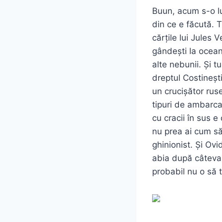
Buun, acum s-o l
din ce e făcută. T
cărțile lui Jules 
gândești la oceane,
alte nebunii. Și t
dreptul Costineșt
un crucișător ruse
tipuri de ambarca
cu cracii în sus e
nu prea ai cum să 
ghinionist. Și Ovi
abia după câteva l
probabil nu o să t