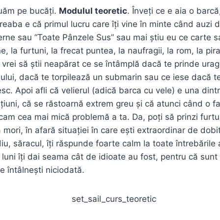
uăm pe bucăți.
Modulul teoretic
. Înveți ce e aia o barc
reaba e că primul lucru care îți vine în minte când auzi 
Verne sau “Toate Pânzele Sus” sau mai știu eu ce carte sa
 la furtuni, la frecat puntea, la naufragii, la rom, la pirați
u vrei să știi neapărat ce se întâmplă dacă te prinde urag
iului, dacă te torpilează un submarin sau ce iese dacă te
sc. Apoi afli că velierul (adică barca cu vele) e una dint
țiuni, că se răstoarnă extrem greu și că atunci când o fa
 cam cea mai mică problemă a ta. Da, poți să prinzi furtu
mori, în afară situației în care ești extraordinar de dob
diu, săracul, îți răspunde foarte calm la toate întrebările
uni îți dai seama cât de idioate au fost, pentru că sunt 
e întâlnești niciodată.