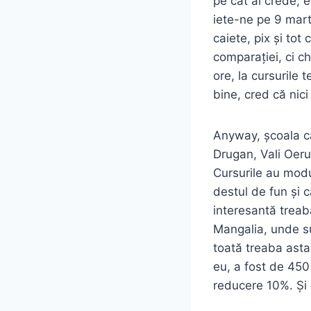
pe cât ai crede, 
iete-ne pe 9 marti
caiete, pix și tot
comparației, ci ch
ore, la cursurile
bine, cred că nici
Anyway, școala c
Drugan, Vali Oeru
Cursurile au modu
destul de fun și c
interesantă treab
Mangalia, unde sun
toată treaba asta
eu, a fost de 450
reducere 10%. Și d