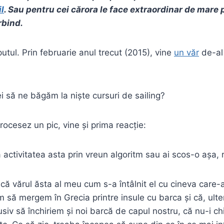
il
. Sau pentru cei cărora le face extraordinar de mare
rbind.
utul. Prin februarie anul trecut (2015), vine
un văr
de-al
ei să ne băgăm la niște cursuri de sailing?
ocesez un pic, vine și prima reacție:
a activitatea asta prin vreun algoritm sau ai scos-o așa
plică vărul ăsta al meu cum s-a întâlnit el cu cineva care-a
m să mergem în Grecia printre insule cu barca și că, ulte
usiv să închiriem și noi barcă de capul nostru, că nu-i c