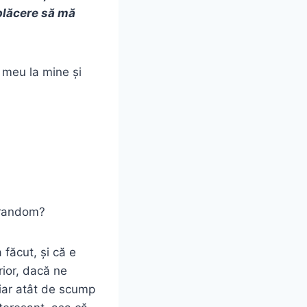
 plăcere să mă
 meu la mine și
, random?
 făcut, și că e
rior, dacă ne
hiar atât de scump