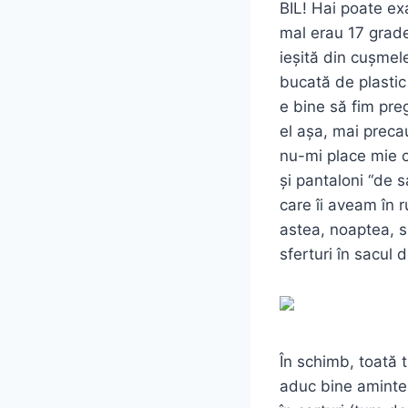
BIL! Hai poate ex
mal erau 17 grade
ieșită din cușmel
bucată de plastic
e bine să fim preg
el așa, mai precau
nu-mi place mie c
și pantaloni “de s
care îi aveam în r
astea, noaptea, s
sferturi în sacul 
În schimb, toată 
aduc bine aminte,