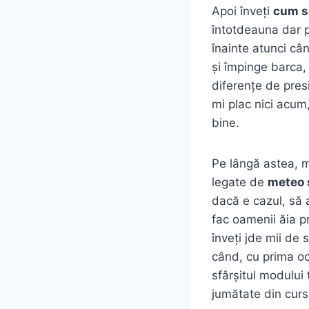
Apoi înveți
cum s
întotdeauna dar 
înainte atunci câ
și împinge barca, 
diferențe de presi
mi plac nici acum
bine.
Pe lângă astea, m
legate de
meteo ș
dacă e cazul, să 
fac oamenii ăia pr
înveți jde mii de 
când, cu prima oc
sfârșitul modului 
jumătate din cursu