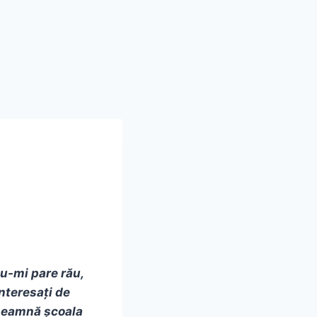
u-mi pare rău,
interesați de
înseamnă școala