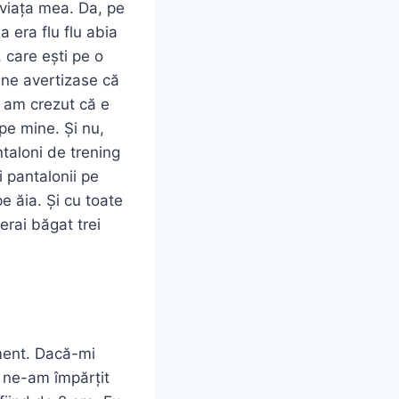
 viața mea. Da, pe
 era flu flu abia
 care ești pe o
u ne avertizase că
r am crezut că e
 pe mine. Și nu,
taloni de trening
i pantalonii pe
pe ăia. Și cu toate
erai băgat trei
ment. Dacă-mi
, ne-am împărțit