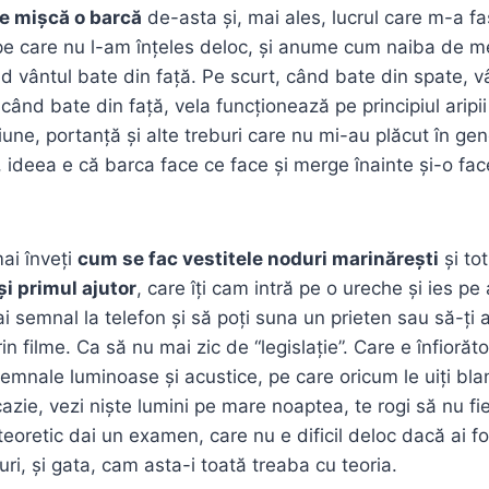
e mișcă o barcă
de-asta și, mai ales, lucrul care m-a fa
pe care nu l-am înțeles deloc, și anume cum naiba de m
nd vântul bate din față. Pe scurt, când bate din spate, v
când bate din față, vela funcționează pe principiul aripii
une, portanță și alte treburi care nu mi-au plăcut în gene
, ideea e că barca face ce face și merge înainte și-o fac
ai înveți
cum se fac vestitele noduri marinărești
și tot
i primul ajutor
, care îți cam intră pe o ureche și ies pe
ai semnal la telefon și să poți suna un prieten sau să-ți
in filme. Ca să nu mai zic de “legislație”. Care e înfiorăt
semnale luminoase și acustice, pe care oricum le uiți bla
azie, vezi niște lumini pe mare noaptea, te rogi să nu fi
teoretic dai un examen, care nu e dificil deloc dacă ai f
ri, și gata, cam asta-i toată treaba cu teoria.