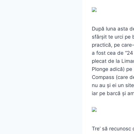
După luna asta d
sfârșit te urci pe
practică, pe care
a fost cea de “2
plecat de la Lima
Plonge adică) pe 
Compass (care de
nu au și ei un si
iar pe barcă și a
Tre’ să recunosc 