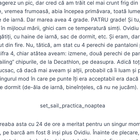
agerez un pic, dar cred că am trăit cel mai crunt frig din
, vremea frumoasă, abia începea primăvara, toată lumea
e de iarnă. Dar marea avea 4 grade. PATRU grade! Și tu,
 în mijlocul mării, ghici cam ce temperatură simți. Ovidi
ătiți, cu haine de iarnă, sac de dormit, etc. Și eram, da
t din fire. Nu, tătică, am stat cu 4 perechi de pantaloni
ifra 4, chiar atâtea aveam: izmene, două perechi de pan
ailing” chipurile, de la Decathlon, pe deasupra. Adică toț
ucsac, că dacă mai aveam și alții, probabil că îi luam și 
ingurul mod în care pe punte îți era acceptabil era dacă 
de dormit (de-ăla de iarnă, bineînțeles, că nu ne jucăm).
treaba asta cu 24 de ore a meritat pentru un singur mo
 pe barcă am fost 8 inși plus Ovidiu. Înainte de plecare