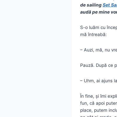
de sailing
Set Sa
audă pe mine vo
S-o luăm cu încep
mă întreabă:
– Auzi, mă, nu vr
Pauză. După ce pr
– Uhm, ai ajuns l
În fine, și îmi ex
fun, că apoi pute
place, putem incl