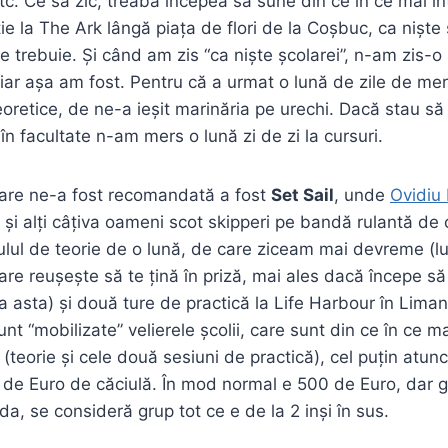
etc. Ce să zic, treaba începea să sune din ce în ce mai i
e la The Ark lângă piața de flori de la Coșbuc, ca niște 
 ce trebuie.
Și când am zis “ca niște școlarei”, n-am zis-o
iar așa am fost. Pentru că a urmat o lună de zile de mers
 teoretice, de ne-a ieșit marinăria pe urechi. Dacă stau 
 în facultate n-am mers o lună zi de zi la cursuri.
are ne-a fost recomandată a fost
Set Sail
, unde
Ovidiu
 și alți câțiva oameni scot skipperi pe bandă rulantă de c
lul de teorie de o lună, de care ziceam mai devreme (lun
are reușește să te țină în priză, mai ales dacă începe să
a asta) și două ture de practică la Life Harbour în Lima
t “mobilizate” velierele școlii, care sunt din ce în ce ma
 (teorie și cele două sesiuni de practică), cel puțin atun
 de Euro de căciulă. În mod normal e 500 de Euro, dar g
a, se consideră grup tot ce e de la 2 inși în sus.