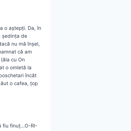
a o aștepți. Da, în
ma ședința de
dacă nu mă înșel,
seamnat că am
 (ăla cu On
at o omletă la
boschetari încât
ăut o cafea, țop
 fiu finuț…O-RI-