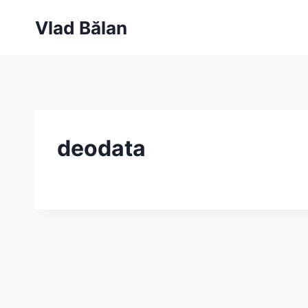
Skip
Vlad Bălan
to
content
deodata