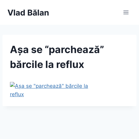
Skip
Vlad Bălan
to
content
Așa se “parchează”
bărcile la reflux