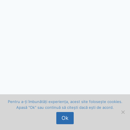
Pentru a-ți îmbunătăți experiența, acest site folosește cookies.
Apasă "Ok" sau continuă să citești dacă ești de acord.
© 2026 Vlad Bălan . Toate drepturile rezervate.
Ok