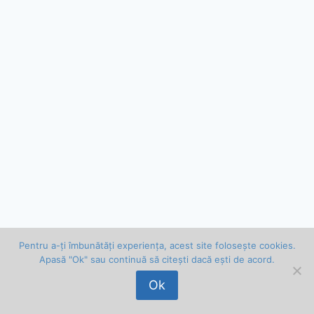
Pentru a-ți îmbunătăți experiența, acest site folosește cookies.
Apasă "Ok" sau continuă să citești dacă ești de acord.
© 2026 Vlad Bălan . Toate drepturile rezervate.
Ok