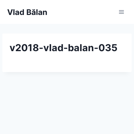
Skip
Vlad Bălan
to
content
v2018-vlad-balan-035