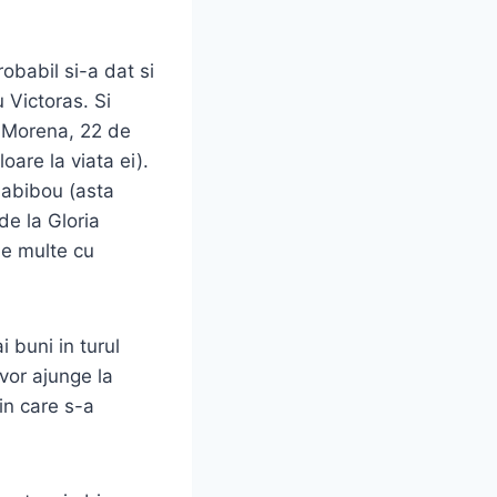
obabil si-a dat si
 Victoras. Si
o Morena, 22 de
oare la viata ei).
Habibou (asta
de la Gloria
ie multe cu
 buni in turul
 vor ajunge la
 in care s-a