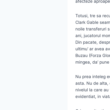
afecteze aproape
Totusi, tre sa rec
Clark Gable seama
noile transferuri
ani, jucatorul mom
Din pacate, desp
ultimu’ ar avea av
Buzau (Forza Glor
mingea, da’ pune 
Nu prea inteleg eu
asta. Nu de alta, 
nivelul la care au
evidentiat, in via