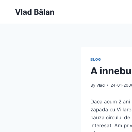
Skip
Vlad Bălan
to
content
BLOG
A innebun
By
Vlad
24-01-200
Daca acum 2 ani e
zapada cu Villare
cauza circului de
interesat. Am pri