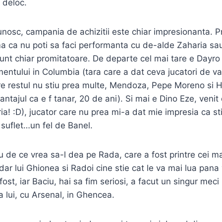
 deloc.
unosc, campania de achizitii este chiar impresionanta. Pr
 ca nu poti sa faci performanta cu de-alde Zaharia sau
 sunt chiar promitatoare. De departe cel mai tare e Dayr
entului in Columbia (tara care a dat ceva jucatori de val
re restul nu stiu prea multe, Mendoza, Pepe Moreno si 
antajul ca e f tanar, 20 de ani). Si mai e Dino Eze, venit 
ia! :D), jucator care nu prea mi-a dat mie impresia ca st
suflet…un fel de Banel.
 de ce vrea sa-l dea pe Rada, care a fost printre cei mai
dar lui Ghionea si Radoi cine stie cat le va mai lua pana
 fost, iar Baciu, hai sa fim seriosi, a facut un singur meci
ta lui, cu Arsenal, in Ghencea.