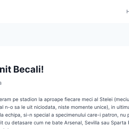
it Becali!
8
ram pe stadion la aproape fiecare meci al Stelei (meciul
al n-o sa le uit niciodata, niste momente unice), in ulti
 la echipa, si-n special a specimenului care-i patron, nu
vit cu detasare cum ne bate Arsenal, Sevilla sau Sparta