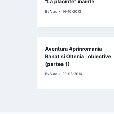
“La plăcinte” înainte
By
Vlad
14-10-2013
Aventura #prinromania
Banat si Oltenia : obiective
(partea 1)
By
Vlad
20-08-2010