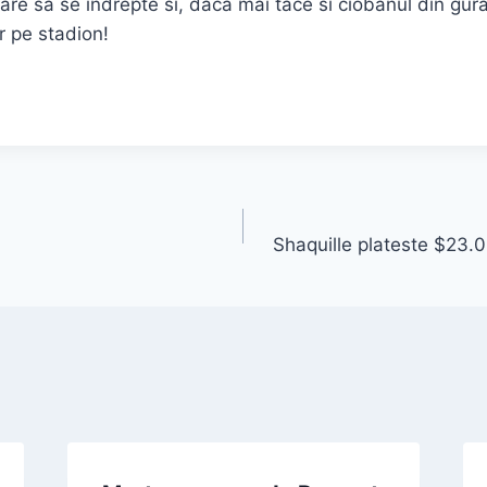
pare sa se indrepte si, daca mai tace si ciobanul din gura
r pe stadion!
Shaquille plateste $23.