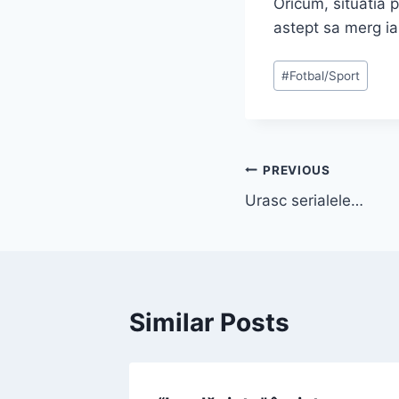
Oricum, situatia 
astept sa merg ia
Post
#
Fotbal/Sport
Tags:
Post
PREVIOUS
Urasc serialele…
navigation
Similar Posts