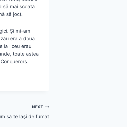
nd să mai scoată
mă să joc).
gici. Și mi-am
uzău era a doua
e la liceu erau
 unde, toate astea
l Conquerors.
NEXT
m să te laşi de fumat