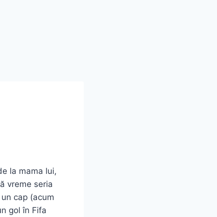
de la mama lui,
tă vreme seria
e un cap (acum
n gol în Fifa