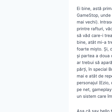
Ei bine, astă pr
GameStop, unde au 
mai vechi). Intra
printre rafturi, v
să văd care-i tre
bine, atât mi-a t
foarte mișto. Și,
și partea a doua 
ar trebui să apară
părți, în special
mai e atât de repe
personajul (Ezio, 
pe net, gameplay-
un sistem care îm
Așa că say hello 