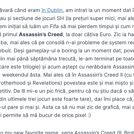
imăvară când eram
în Dublin
, am intrat la un moment dat 
și secțiune de jocuri SH (la prețuri super mici, mai ales
sem inițial să luăm un Fifa să mai pierdem timpul și cu
ăd primul
Assassin’s Creed
, la doar câțiva Euro. Zic ia h
aba, mai ales că pe consolă n-ai probleme de system re
rebuit. Deși gameplay-ul e boring la un moment dat, pov
 din mai până săptămâna trecută, le-am terminat pe toate
care este trilogie) și acum aștept cu nerăbdare Assassin’
 weekendul ăsta. Mai ales că în Assassin’s Creed II (cu t
 Brotherhood și Revelations) povestea este și mai mișto 
titiv. De III mi-e un pic frică, pentru că nu știu dacă o s
din ultimele trei jocuri este foarte tare), dar îmi place c
ul pare și mai și. Asta ca să nu mai zic de grafică, ma
i permite să mă bucur de orice pixel :)
to my new favorite game, seria Assassin’s Creed (II: Br