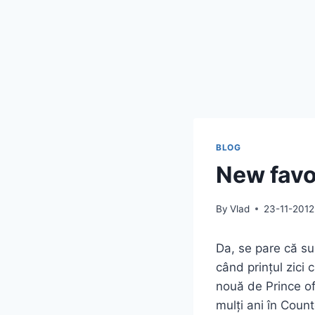
BLOG
New favo
By
Vlad
23-11-2012
Da, se pare că su
când prințul zici
nouă de Prince of
mulți ani în Count