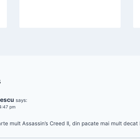
s
tescu
says:
4:47 pm
rte mult Assassin’s Creed II, din pacate mai mult decat II