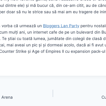
ul dintre ele) și mă bucur că, din ce-am citit, au de câ
sper doar să nu le strice sau să mai am eu tragere de ini
ă vorba că urmează un
Bloggers Lan Party
pentru nostal
um mulți ani, un internet cafe de pe un bulevard din B
 Te știai cu toată lumea, jumătate din colegii de clasă d
ai, mai aveai un pic și și dormeai acolo, dacă ai fi avut
 Counter Strike și Age of Empires II cu expansion pack-u
l Arena
Cu