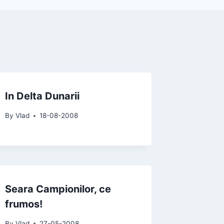
In Delta Dunarii
By
Vlad
18-08-2008
Seara Campionilor, ce
frumos!
By
Vlad
27-05-2008