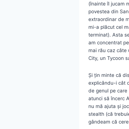
(înainte îl jucam
povestea din Sand
extraordinar de m
mi-a plăcut cel ma
terminat). Asta s
am concentrat pe 
mai rău caz câte
City, un Tycoon s
Și țin minte că d
explicându-i cât 
de genul pe care 
atunci să încerc 
nu mă ajuta și jo
stealth (că trebu
gândeam că cere 