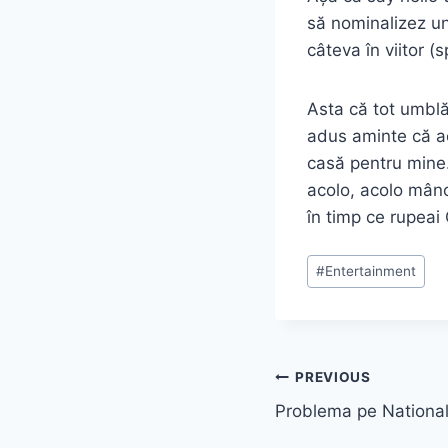
să nominalizez un
câteva în viitor (
Asta că tot umbl
adus aminte că ac
casă pentru mine.
acolo, acolo mânc
în timp ce rupeai
Post
#
Entertainment
Tags:
Post
PREVIOUS
Problema pe Nationa
navigation