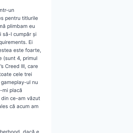
într-un
 pentru titlurile
m mă plimbam eu
ai să-l cumpăr și
quirements. Ei
estea este foarte,
 (sunt 4, primul
s Creed III, care
oate cele trei
și gameplay-ul nu
ă-mi placă
ă, din ce-am văzut
i ales că acum am
otherhood, dacă e