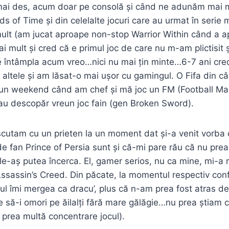
 mai des, acum doar pe consolă și când ne adunăm mai m
s of Time și din celelalte jocuri care au urmat în serie 
ult (am jucat aproape non-stop Warrior Within când a ap
i mult și cred că e primul joc de care nu m-am plictisit 
e întâmpla acum vreo…nici nu mai țin minte…6-7 ani cre
altele și am lăsat-o mai ușor cu gamingul. O Fifa din câ
 un weekend când am chef și mă joc un FM (Football Ma
au descopăr vreun joc fain (gen Broken Sword).
iscutam cu un prieten la un moment dat și-a venit vorba
de fan Prince of Persia sunt și că-mi pare rău că nu prea
le-aș putea încerca. El, gamer serios, nu ca mine, mi-
Assassin’s Creed. Din păcate, la momentul respectiv conf
cul îmi mergea ca dracu’, plus că n-am prea fost atras d
ie să-i omori pe ăilalți fără mare gălăgie…nu prea știam 
prea multă concentrare jocul).