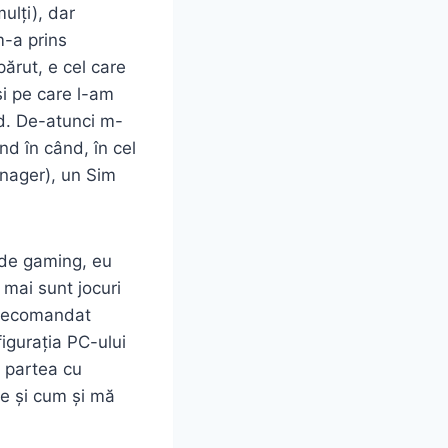
ulți), dar
m-a prins
ărut, e cel care
și pe care l-am
d. De-atunci m-
nd în când, în cel
nager), un Sim
 de gaming, eu
 mai sunt jocuri
a recomandat
igurația PC-ului
e partea cu
ce și cum și mă