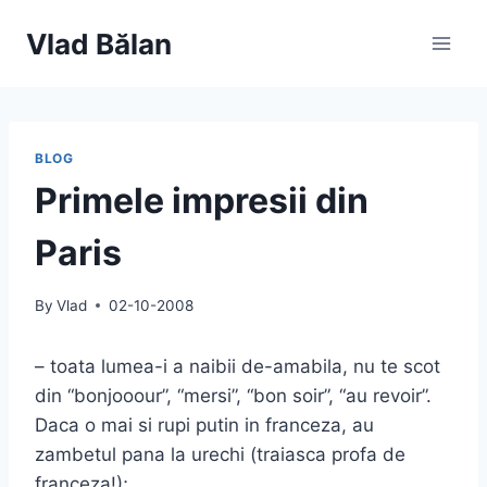
Skip
Vlad Bălan
to
content
BLOG
Primele impresii din
Paris
By
Vlad
02-10-2008
– toata lumea-i a naibii de-amabila, nu te scot
din “bonjooour”, “mersi”, “bon soir”, “au revoir”.
Daca o mai si rupi putin in franceza, au
zambetul pana la urechi (traiasca profa de
franceza!);