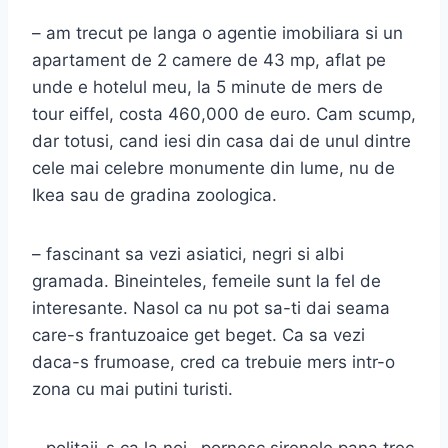
– am trecut pe langa o agentie imobiliara si un
apartament de 2 camere de 43 mp, aflat pe
unde e hotelul meu, la 5 minute de mers de
tour eiffel, costa 460,000 de euro. Cam scump,
dar totusi, cand iesi din casa dai de unul dintre
cele mai celebre monumente din lume, nu de
Ikea sau de gradina zoologica.
– fascinant sa vezi asiatici, negri si albi
gramada. Bineinteles, femeile sunt la fel de
interesante. Nasol ca nu pot sa-ti dai seama
care-s frantuzoaice get beget. Ca sa vezi
daca-s frumoase, cred ca trebuie mers intr-o
zona cu mai putini turisti.
– politaii-s ca la noi…pornesc sirenele pana trec