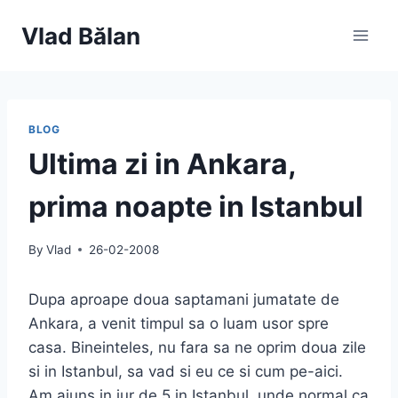
Skip
Vlad Bălan
to
content
BLOG
Ultima zi in Ankara,
prima noapte in Istanbul
By
Vlad
26-02-2008
Dupa aproape doua saptamani jumatate de
Ankara, a venit timpul sa o luam usor spre
casa. Bineinteles, nu fara sa ne oprim doua zile
si in Istanbul, sa vad si eu ce si cum pe-aici.
Am ajuns in jur de 5 in Istanbul, unde normal ca