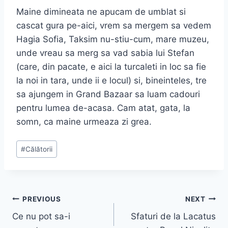
Maine dimineata ne apucam de umblat si
cascat gura pe-aici, vrem sa mergem sa vedem
Hagia Sofia, Taksim nu-stiu-cum, mare muzeu,
unde vreau sa merg sa vad sabia lui Stefan
(care, din pacate, e aici la turcaleti in loc sa fie
la noi in tara, unde ii e locul) si, bineinteles, tre
sa ajungem in Grand Bazaar sa luam cadouri
pentru lumea de-acasa. Cam atat, gata, la
somn, ca maine urmeaza zi grea.
Post
#
Călătorii
Tags:
Post
PREVIOUS
NEXT
Ce nu pot sa-i
Sfaturi de la Lacatus
navigation