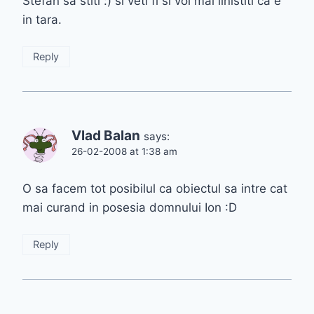
Stefan sa stiti :) si veti fi si voi mai linistiti ca e
in tara.
Reply
Vlad Balan
says:
26-02-2008 at 1:38 am
O sa facem tot posibilul ca obiectul sa intre cat
mai curand in posesia domnului Ion :D
Reply