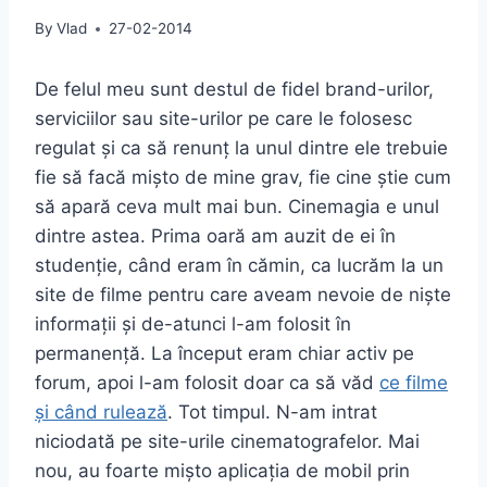
By
Vlad
27-02-2014
De felul meu sunt destul de fidel brand-urilor,
serviciilor sau site-urilor pe care le folosesc
regulat și ca să renunț la unul dintre ele trebuie
fie să facă mișto de mine grav, fie cine știe cum
să apară ceva mult mai bun. Cinemagia e unul
dintre astea. Prima oară am auzit de ei în
studenție, când eram în cămin, ca lucrăm la un
site de filme pentru care aveam nevoie de niște
informații și de-atunci l-am folosit în
permanență. La început eram chiar activ pe
forum, apoi l-am folosit doar ca să văd
ce filme
și când rulează
. Tot timpul. N-am intrat
niciodată pe site-urile cinematografelor. Mai
nou, au foarte mișto aplicația de mobil prin