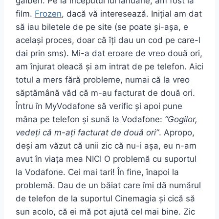
galben. Pe la începutul lui ianuarie, am fost la
film.
Frozen
, dacă vă interesează. Inițial am dat
să iau biletele de pe site (se poate și-așa, e
același proces, doar că îți dau un cod pe care-l
dai prin sms). Mi-a dat eroare de vreo două ori,
am înjurat oleacă și am intrat de pe telefon. Aici
totul a mers fără probleme, numai că la vreo
săptămână văd că m-au facturat de două ori.
Întru în MyVodafone să verific și apoi pune
mâna pe telefon și sună la Vodafone:
“Gogilor,
vedeți că m-ați facturat de două ori”
. Apropo,
deși am văzut că unii zic că nu-i așa, eu n-am
avut în viața mea NICI O problemă cu suportul
la Vodafone. Cei mai tari! În fine, înapoi la
problemă. Dau de un băiat care îmi dă numărul
de telefon de la suportul Cinemagia și cică să
sun acolo, că ei mă pot ajută cel mai bine. Zic