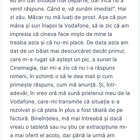
eu am dat situația mai departe, dar încă nu a
venit răspuns. Când e, vă sunăm imediat”
. Hai
zi zău. Măcar nu mă luați de prost. Așa că pun
mâna și sun înapoi la Vodafone, să le zic că am
impresia că cineva face mișto de mine la
treaba asta și că nu-mi place. De data asta am
dat de un băiat mai descurcăreț decât primul,
care m-a rugat să aștept un pic, a sunat la
Cinemagia, dar mi-a zis că nu i-a răspuns
nimeni, în schimb o să le dea mail și cum
primește răspuns, cum mă anunță. Și, într-
adevăr, în vreo oră mă sună prietenul meu de la
Vodafone, care-mi transmite că situația s-a
rezolvat și că plata în plus a fost tăiată de pe
factură. Bineînțeles, mă mai întreabă și dacă
vreau o tabletă sau nu știu ce extraopțiune mi-
a mai oferit el acolo, dar până la urmă am