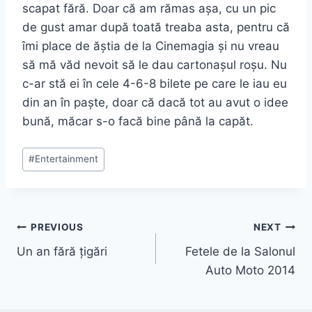
scapat fără. Doar că am rămas așa, cu un pic
de gust amar după toată treaba asta, pentru că
îmi place de ăștia de la Cinemagia și nu vreau
să mă văd nevoit să le dau cartonașul roșu. Nu
c-ar stă ei în cele 4-6-8 bilete pe care le iau eu
din an în paște, doar că dacă tot au avut o idee
bună, măcar s-o facă bine până la capăt.
Post
#
Entertainment
Tags:
Post
PREVIOUS
NEXT
Un an fără țigări
Fetele de la Salonul
navigation
Auto Moto 2014