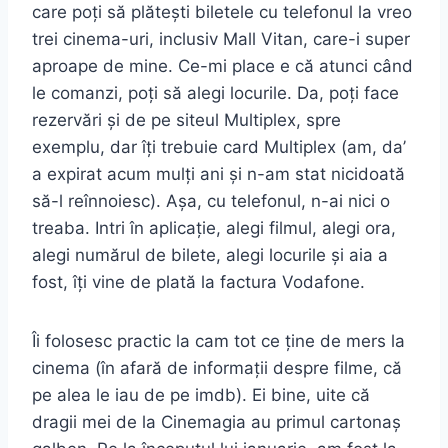
care poți să plătești biletele cu telefonul la vreo
trei cinema-uri, inclusiv Mall Vitan, care-i super
aproape de mine. Ce-mi place e că
atunci când
le comanzi, poți să alegi locurile. Da, poți face
rezervări și de pe siteul Multiplex, spre
exemplu, dar îți trebuie card Multiplex (am, da’
a expirat acum mulți ani și n-am stat nicidoată
să-l reînnoiesc). Așa, cu telefonul, n-ai nici o
treaba. Intri în aplicație, alegi filmul, alegi ora,
alegi numărul de bilete, alegi locurile și aia a
fost, îți vine de plată la factura Vodafone.
Îi folosesc practic la cam tot ce ține de mers la
cinema (în afară de informații despre filme, că
pe alea le iau de pe imdb). Ei bine, uite că
dragii mei de la Cinemagia au primul cartonaș