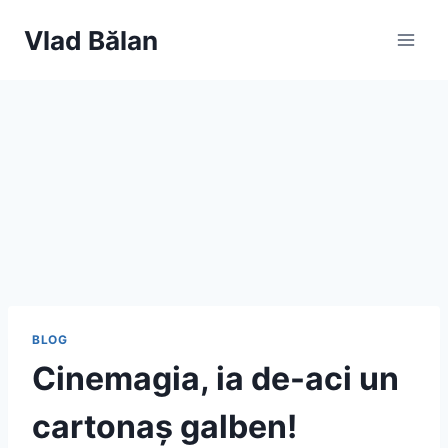
Skip
Vlad Bălan
to
content
BLOG
Cinemagia, ia de-aci un
cartonaș galben!