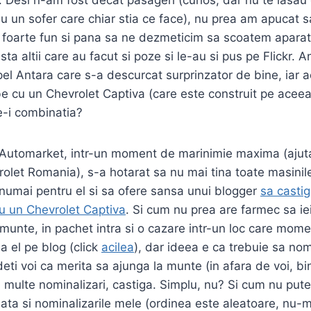
eau un sofer care chiar stia ce face), nu prea am apucat
t foarte fun si pana sa ne dezmeticim sa scoatem aparat
sta altii care au facut si poze si le-au si pus pe Flickr.
el Antara care s-a descurcat surprinzator de bine, iar 
e cu un Chevrolet Captiva (care este construit pe aceea
e-i combinatia?
 Automarket, intr-un moment de marinimie maxima (ajutat
rolet Romania), s-a hotarat sa nu mai tina toate masinil
 numai pentru el si sa ofere sansa unui blogger
sa castig
 un Chevrolet Captiva
. Si cum nu prea are farmec sa i
a munte, in pachet intra si o cazare intr-un loc care mom
la el pe blog (click
acilea
), dar ideea e ca trebuie sa nom
eti voi ca merita sa ajunga la munte (in afara de voi, bi
 multe nominalizari, castiga. Simplu, nu? Si cum nu pu
ata si nominalizarile mele (ordinea este aleatoare, nu-mi 