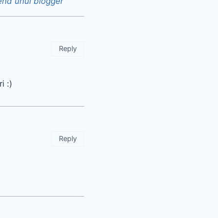
end unui blogger
Reply
i :)
Reply