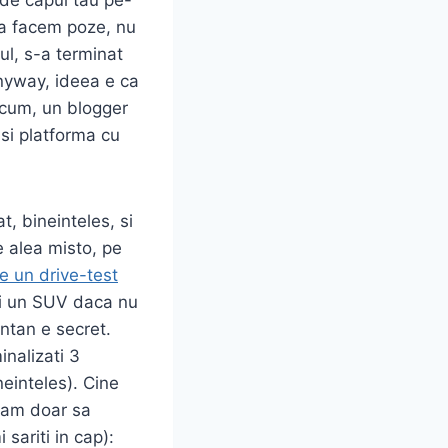
 sa facem poze, nu
ul, s-a terminat
 Anyway, ideea e ca
acum, un blogger
si platforma cu
, bineinteles, si
e alea misto, pe
e un drive-test
ei un SUV daca nu
entan e secret.
inalizati 3
neinteles). Cine
team doar sa
sariti in cap):