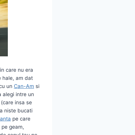
in care nu era
e hale, am dat
 cu un
Can-Am
si
 alegi intre un
(care insa se
a niste bucati
panta
pe care
a pe geam,
 de capul tau pe-