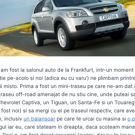
 am fost la salonul auto de la Frankfurt, intr-un moment 
tie pe-acolo si noi (adica eu cu varu’) ne plimbam printr
i misto. Prima a fost un mini-traseu pe care ne-am dat
traseu off-road amenajat de nu stiu cine, unde puteai sa
hevrolet Captiva, un Tiguan, un Santa-Fe si un Touareg 
ost noi) si sa mergi cu el pe traseul respectiv, care ave
, inclusiv
un balansoar
pe care te urcai cu masina si
o 
gul iar eu, care stateam in dreapta, daca scoteam man
. Desi n-am fost decat pasageri (curios, dar nu te lasau