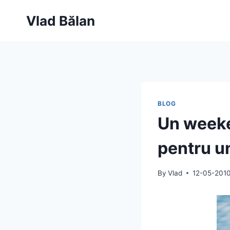
Skip
Vlad Bălan
to
content
BLOG
Un weeke
pentru u
By
Vlad
12-05-201