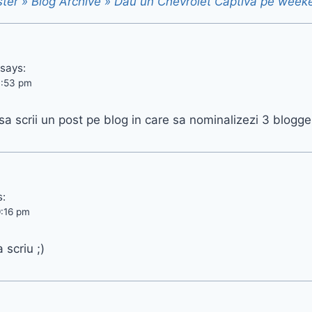
ter » Blog Archive » Dau un Chevrolet Captiva pe week
says:
7:53 pm
sa scrii un post pe blog in care sa nominalizezi 3 blogger
s:
9:16 pm
 scriu ;)