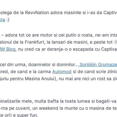
olega de la RevvNation adora masinile si i-as da Captiv
sta
:)
u
– adora tot ce are motor si cel putin o roata, ne-am inta
lonul de la Frankfurt, la lansari de masini, e peste tot :
W Blog
, nu cred ca ar deranja-o o escapada cu Captiva
u cel din urma, doamnelor si domnilor…
Soriiiiiiin Grumaz
 cred, de cand e la carma
Automod
si de cand scrie ziln
n juriu pentru Masina Anului), nu mai are nici un rost sa z
alizarile mele, multa bafta la toata lumea si bagati-va
-ma pe cuvant, un weekend la munte cu o masina de tes
e ori) e super fun.