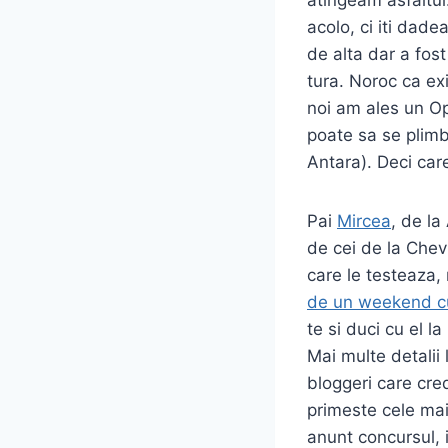
acolo, ci iti dad
de alta dar a fos
tura. Noroc ca exi
noi am ales un Op
poate sa se plimb
Antara). Deci car
Pai
Mircea
, de la
de cei de la Chev
care le testeaza,
de un weekend cu
te si duci cu el l
Mai multe detalii 
bloggeri care cred
primeste cele mai
anunt concursul, i