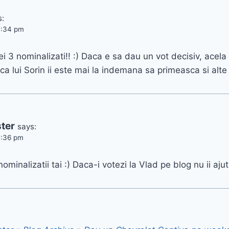
s:
7:34 pm
i 3 nominalizati!! :) Daca e sa dau un vot decisiv, acela
ca lui Sorin ii este mai la indemana sa primeasca si alte 
ter
says:
7:36 pm
minalizatii tai :) Daca-i votezi la Vlad pe blog nu ii ajut