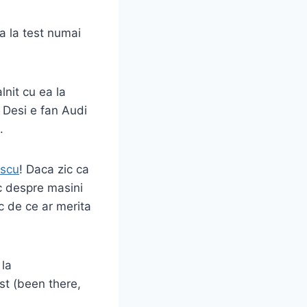
a la test numai
lnit cu ea la
) Desi e fan Audi
.
escu
! Daca zic ca
ic despre masini
ic de ce ar merita
 la
t (been there,