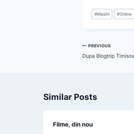
Post
#
Masini
#
Online
Tags:
Post
PREVIOUS
Dupa Blogtrip Timiso
navigation
Similar Posts
Filme, din nou