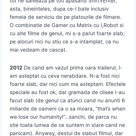
tot ne salveaza pe toti apasand Shift+Enter,
asta, bineinteles, dupa ce-l bate inclusiv
femeia de serviciu de pe platourile de filmare.
O combinatie de Gamer cu Matrix cu I,Robot si
cu alte filme de genul, mi s-a parut foarte slab;
pe alocuri nici nu stiu ce s-a intamplat, ca nu
mai vedeam de cascat.
2012
De cand am vazut prima oara trailerul, l-
am asteptat cu ceva nerabdare. N-a fost nici
foarte slab, dar nici cum ma asteptam. Efectele
speciale au fost ok, dar gramada de clisee l-au
facut slab (de genul ca atunci cand nu anunti 6
miliarde de oameni ca o sa moara, “that’s when
we lose our humanity!”…sanchi, de parca nu
stie toata lumea de ce suntem in stare cand ne
panicam). Anyway, destul de slabut filmul, dar