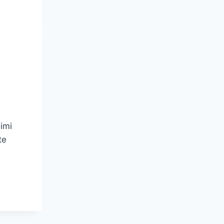
 imi
te