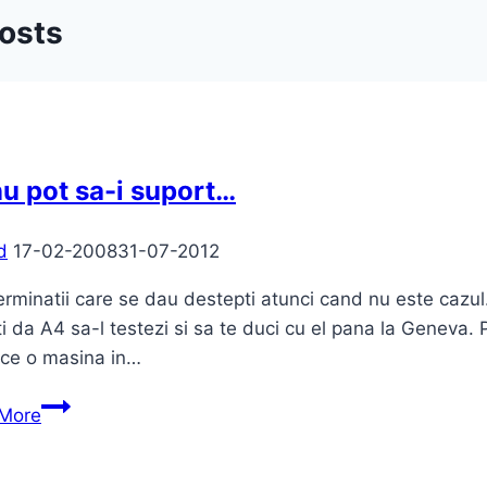
Posts
u pot sa-i suport…
d
17-02-2008
31-07-2012
rminatii care se dau destepti atunci cand nu este cazul.
ti da A4 sa-l testezi si sa te duci cu el pana la Geneva. 
ce o masina in…
Ce
More
nu
pot