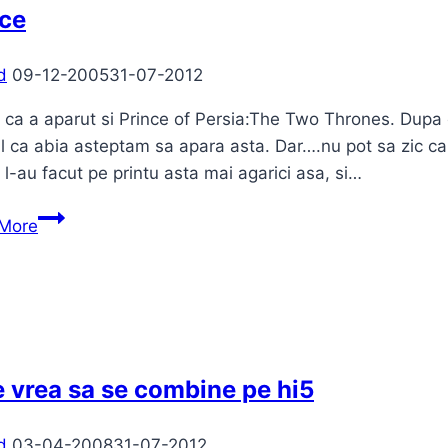
nce
d
09-12-2005
31-07-2012
e ca a aparut si Prince of Persia:The Two Thrones. Dupa c
 ca abia asteptam sa apara asta. Dar….nu pot sa zic ca 
 l-au facut pe printu asta mai agarici asa, si…
Prince
More
 vrea sa se combine pe hi5
d
03-04-2008
31-07-2012