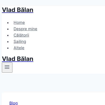
Vlad Bălan
Skip
to
content
Home
Despre mine
Călătorii
Sailing
Altele
Vlad Bălan
Blog