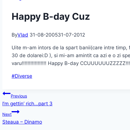
Happy B-day Cuz
By
Vlad
31-08-2005
31-07-2012
Uite m-am intors de la spart banii(care intre timp, 
30 de dolarei:D ), si mi-am amintit ca azi e o zi spe
varu!!!!!!!!!!!!!!!!! Happy B-day CCUUUUUUZZZZZ!!!!!
Post
#
Diverse
Tags:
Post
Previous
I’m gettin’ rich…part 3
navigation
Next
Steaua – Dinamo