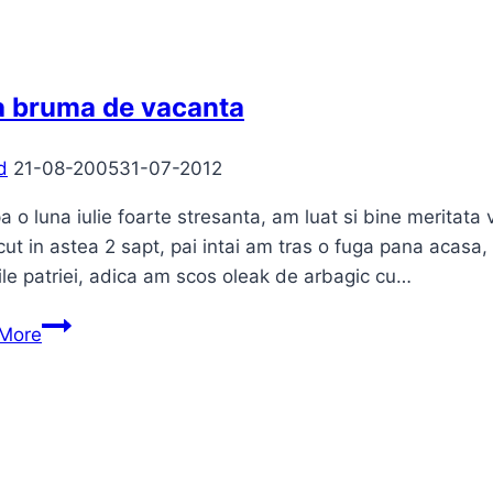
sa-
i
suport…
a bruma de vacanta
d
21-08-2005
31-07-2012
a o luna iulie foarte stresanta, am luat si bine meritata
ut in astea 2 sapt, pai intai am tras o fuga pana acasa
le patriei, adica am scos oleak de arbagic cu…
Gata
More
bruma
de
vacanta