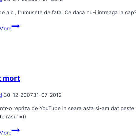
de aici, frumusete de fata. Ce daca nu-i intreaga la cap
Care
More
vrea
sa
se
combine
pe
hi5
t mort
d
30-12-2007
31-07-2012
ntr-o repriza de YouTube in seara asta si-am dat peste f
e rasu’ =))
Beat
More