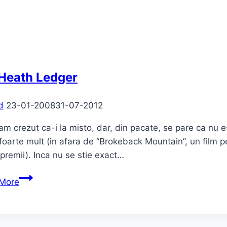
mort
 Heath Ledger
d
23-01-2008
31-07-2012
l am crezut ca-i la misto, dar, din pacate, se pare ca nu 
foarte mult (in afara de “Brokeback Mountain”, un film pe
premii). Inca nu se stie exact…
RIP
More
Heath
Ledger