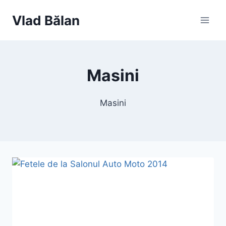
Skip
Vlad Bălan
to
content
Masini
Masini