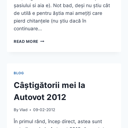
șasiului si aia e). Not bad, deși nu știu cât
de utilă e pentru ăștia mai amețiți care
pierd chitanțele (nu știu dacă în
continuare…
DOUĂ
READ MORE
DESPRE
ROVINIETĂ
BLOG
Câștigătorii mei la
Autovot 2012
By
Vlad
09-02-2012
În primul rând, încep direct, astea sunt