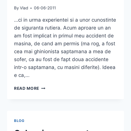
By
Vlad
06-06-2011
…ci in urma experientei si a unor cunostinte
de siguranta rutiera. Acum aproare un an
am fost implicat in primul meu accident de
masina, de cand am permis (ma rog, a fost
cea mai ghinionista saptamana a mea de
sofer, ca au fost de fapt doua accidente
intr-o saptamana, cu masini diferite). Ideea
e ca,…
SAFETY
READ MORE
DOESN’T
HAPPEN
BY
ACCIDENT…
BLOG