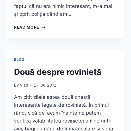
faptul că nu era nimic interesant, m-a mai
și oprit poliția când am…
FETELE
READ MORE
DE
LA
SALONUL
AUTO
MOTO
BLOG
2014
Două despre rovinietă
By
Vlad
27-06-2012
Am citit zilele astea două chestii
interesante legate de rovinietă. În primul
rând, cică de-acum înainte ne putem
verifica valabilitatea rovinietei online (intri
aici, bagi numărul de înmatriculare și seria