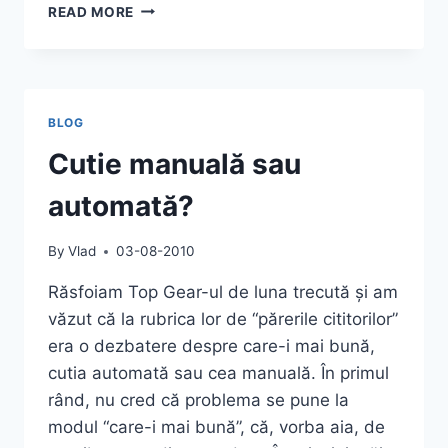
MASINILE
READ MORE
SI
AJUTOARELE
DE
INCALZIRE
BLOG
Cutie manuală sau
automată?
By
Vlad
03-08-2010
Răsfoiam Top Gear-ul de luna trecută și am
văzut că la rubrica lor de “părerile cititorilor”
era o dezbatere despre care-i mai bună,
cutia automată sau cea manuală. În primul
rând, nu cred că problema se pune la
modul “care-i mai bună”, că, vorba aia, de