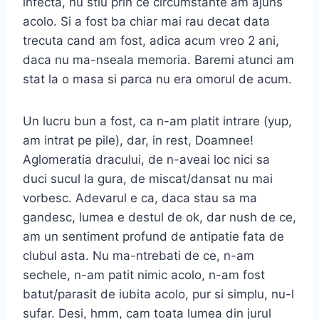
infecta, nu stiu prin ce circumstante am ajuns
acolo. Si a fost ba chiar mai rau decat data
trecuta cand am fost, adica acum vreo 2 ani,
daca nu ma-nseala memoria. Baremi atunci am
stat la o masa si parca nu era omorul de acum.
Un lucru bun a fost, ca n-am platit intrare (yup,
am intrat pe pile), dar, in rest, Doamnee!
Aglomeratia dracului, de n-aveai loc nici sa
duci sucul la gura, de miscat/dansat nu mai
vorbesc. Adevarul e ca, daca stau sa ma
gandesc, lumea e destul de ok, dar nush de ce,
am un sentiment profund de antipatie fata de
clubul asta. Nu ma-ntrebati de ce, n-am
sechele, n-am patit nimic acolo, n-am fost
batut/parasit de iubita acolo, pur si simplu, nu-l
sufar. Desi, hmm, cam toata lumea din jurul