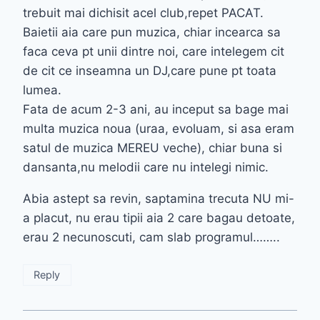
trebuit mai dichisit acel club,repet PACAT.
Baietii aia care pun muzica, chiar incearca sa
faca ceva pt unii dintre noi, care intelegem cit
de cit ce inseamna un DJ,care pune pt toata
lumea.
Fata de acum 2-3 ani, au inceput sa bage mai
multa muzica noua (uraa, evoluam, si asa eram
satul de muzica MEREU veche), chiar buna si
dansanta,nu melodii care nu intelegi nimic.
Abia astept sa revin, saptamina trecuta NU mi-
a placut, nu erau tipii aia 2 care bagau detoate,
erau 2 necunoscuti, cam slab programul……..
Reply