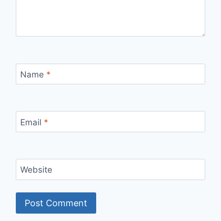
Name
*
Email
*
Website