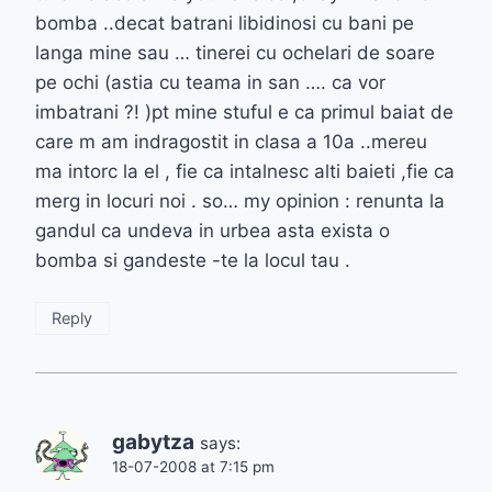
bomba ..decat batrani libidinosi cu bani pe
langa mine sau … tinerei cu ochelari de soare
pe ochi (astia cu teama in san …. ca vor
imbatrani ?! )pt mine stuful e ca primul baiat de
care m am indragostit in clasa a 10a ..mereu
ma intorc la el , fie ca intalnesc alti baieti ,fie ca
merg in locuri noi . so… my opinion : renunta la
gandul ca undeva in urbea asta exista o
bomba si gandeste -te la locul tau .
Reply
gabytza
says:
18-07-2008 at 7:15 pm