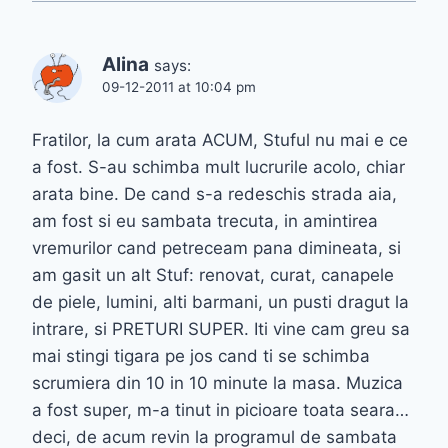
Alina
says:
09-12-2011 at 10:04 pm
Fratilor, la cum arata ACUM, Stuful nu mai e ce
a fost. S-au schimba mult lucrurile acolo, chiar
arata bine. De cand s-a redeschis strada aia,
am fost si eu sambata trecuta, in amintirea
vremurilor cand petreceam pana dimineata, si
am gasit un alt Stuf: renovat, curat, canapele
de piele, lumini, alti barmani, un pusti dragut la
intrare, si PRETURI SUPER. Iti vine cam greu sa
mai stingi tigara pe jos cand ti se schimba
scrumiera din 10 in 10 minute la masa. Muzica
a fost super, m-a tinut in picioare toata seara…
deci, de acum revin la programul de sambata