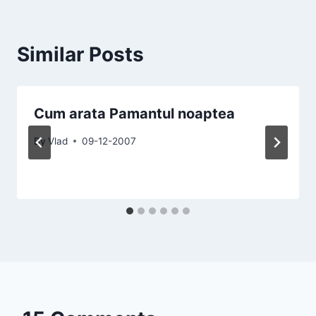
Similar Posts
Cum arata Pamantul noaptea
By
Vlad
09-12-2007